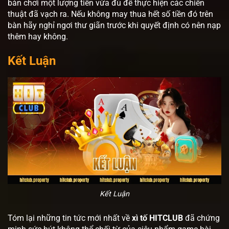
bàn chơi một lượng tiền vừa đủ để thực hiện các chiến
thuật đã vạch ra. Nếu không may thua hết số tiền đó trên
bàn hãy nghỉ ngơi thư giãn trước khi quyết định có nên nạp
thêm hay không.
Kết Luận
Kết Luận
Tóm lại những tin tức mới nhất về
xì tố HITCLUB
đã chứng