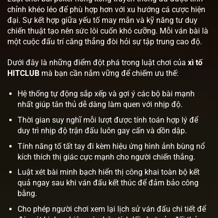
chỉnh khéo léo để phù hợp hơn với xu hướng cá cược hiện
đại. Sự kết hợp giữa yếu tố may mắn và kỹ năng tư duy
chiến thuật tạo nên sức lôi cuốn khó cưỡng. Mỗi ván bài là
một cuộc đấu trí căng thẳng đòi hỏi sự tập trung cao độ.
Dưới đây là những điểm đột phá trong luật chơi của
xì tố
HITCLUB
mà bạn cần nắm vững để chiếm ưu thế:
Hệ thống tự động sắp xếp và gợi ý các bộ bài mạnh
nhất giúp tân thủ dễ dàng làm quen với nhịp độ.
Thời gian suy nghĩ mỗi lượt được tính toán hợp lý để
duy trì nhịp độ trận đấu luôn gay cấn và dồn dập.
Tính năng tố tất tay đi kèm hiệu ứng hình ảnh bùng nổ
kích thích thị giác cực mạnh cho người chiến thắng.
Luật xét bài minh bạch hiển thị công khai toàn bộ kết
quả ngay sau khi ván đấu kết thúc để đảm bảo công
bằng.
Cho phép người chơi xem lại lịch sử ván đấu chi tiết để