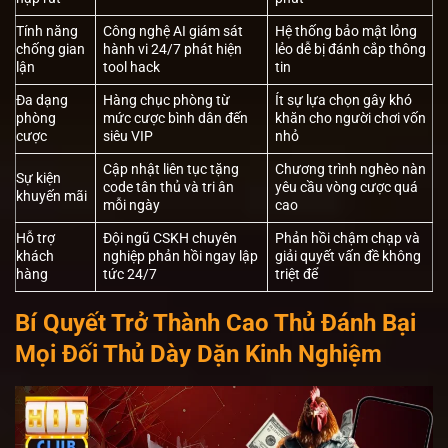
Tính năng
Công nghệ AI giám sát
Hệ thống bảo mật lỏng
chống gian
hành vi 24/7 phát hiện
lẻo dễ bị đánh cắp thông
lận
tool hack
tin
Đa dạng
Hàng chục phòng từ
Ít sự lựa chọn gây khó
phòng
mức cược bình dân đến
khăn cho người chơi vốn
cược
siêu VIP
nhỏ
Cập nhật liên tục tặng
Chương trình nghèo nàn
Sự kiện
code tân thủ và tri ân
yêu cầu vòng cược quá
khuyến mãi
mỗi ngày
cao
Hỗ trợ
Đội ngũ CSKH chuyên
Phản hồi chậm chạp và
khách
nghiệp phản hồi ngay lập
giải quyết vấn đề không
hàng
tức 24/7
triệt để
Bí Quyết Trở Thành Cao Thủ Đánh Bại
Mọi Đối Thủ Dày Dặn Kinh Nghiệm