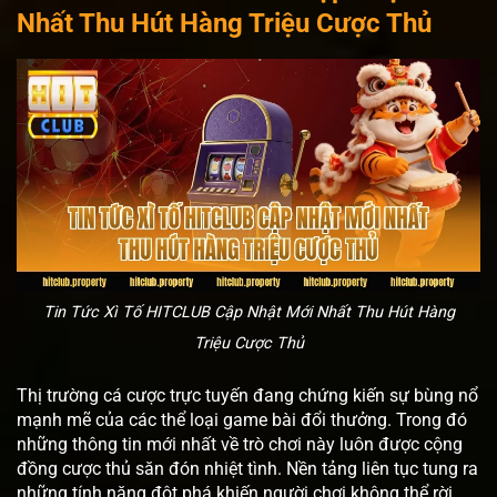
Nhất Thu Hút Hàng Triệu Cược Thủ
Tin Tức Xì Tố HITCLUB Cập Nhật Mới Nhất Thu Hút Hàng
Triệu Cược Thủ
Thị trường cá cược trực tuyến đang chứng kiến sự bùng nổ
mạnh mẽ của các thể loại game bài đổi thưởng. Trong đó
những thông tin mới nhất về trò chơi này luôn được cộng
đồng cược thủ săn đón nhiệt tình. Nền tảng liên tục tung ra
những tính năng đột phá khiến người chơi không thể rời