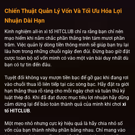
Chiến Thuật Quản Lý Vốn Và Tối Ưu Hóa Lợi
Nhuận Dài Hạn
Kinh nghiệm all-in xì tố HITCLUB chỉ ra rằng bạn chỉ nên
mạo hiểm khi nắm chắc phần thắng trên tám mươi phần
trăm. Việc quản lý dòng tiền thông minh sẽ giúp bạn trụ lại
lâu hơn trong những chuỗi ngày đen đủi. Đừng bao giờ đặt
cược toàn bộ số vốn mình có vào một ván bài duy nhất dù
bạn có tự tin đến đâu.
Tuyệt đối không vay mượn tiền bạc để gỡ gạc khi đang rơi
vào chuỗi thua lỗ liên tiếp tại các sòng bạc. Hãy đặt ra giới
hạn thắng thua rõ ràng cho mỗi ngày chơi và tuân thủ kỷ
luật thép đó. Khi đã đạt được mục tiêu lợi nhuận hãy dũng
cảm dừng lại để bảo toàn thành quả của mình khi chơi
xì
tố HITCLUB
.
Một mẹo nhỏ nhưng cực kỳ hiệu quả là hãy chia nhỏ số
vốn của bạn thành nhiều phần bằng nhau. Chỉ mang vào