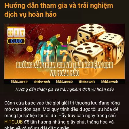
Hướng dẫn tham gia và trải nghiệm
dịch vụ hoàn hảo
Hướng dẫn tham gia và trải nghiệm dịch vụ hoàn hảo
Cánh cửa bước vào thế giới giải trí thượng lưu đang rộng
mở chào đón bạn. Mọi quy trình đều được tối ưu hóa để
mang lại sự tiện lợi tối đa. Hãy truy cập ngay trang chủ
HITCLUB
để tận hưởng những giây phút thăng hoa và
nhận về vô số ưu đãi đặc quyền.