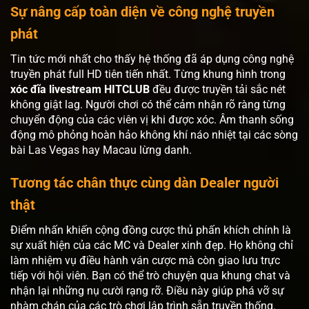
Sự nâng cấp toàn diện về công nghệ truyền
phát
Tin tức mới nhất cho thấy hệ thống đã áp dụng công nghệ
truyền phát full HD tiên tiến nhất. Từng khung hình trong
xóc đĩa livestream HITCLUB
đều được truyền tải sắc nét
không giật lag. Người chơi có thể cảm nhận rõ ràng từng
chuyển động của các viên vị khi được xóc. Âm thanh sống
động mô phỏng hoàn hảo không khí náo nhiệt tại các sòng
bài Las Vegas hay Macau lừng danh.
Tương tác chân thực cùng dàn Dealer người
thật
Điểm nhấn khiến cộng đồng cược thủ phấn khích chính là
sự xuất hiện của các MC và Dealer xinh đẹp. Họ không chỉ
làm nhiệm vụ điều hành ván cược mà còn giao lưu trực
tiếp với hội viên. Bạn có thể trò chuyện qua khung chat và
nhận lại những nụ cười rạng rỡ. Điều này giúp phá vỡ sự
nhàm chán của các trò chơi lập trình sẵn truyền thống.