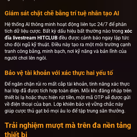
Giám sát chặt chẽ bằng trí tuệ nhân tạo AI
Hệ thống AI thông minh hoạt động liên tục 24/7 để phân
tích dữ liệu cược. Bất kỳ dấu hiệu bất thường nào trong
xóc
đĩa livestream HITCLUB
đều được cảnh báo ngay lập tức
cho đội ngũ kỹ thuật. Điều này tạo ra một môi trường cạnh
tranh công bằng, minh bạch, nơi kỹ năng và bản lĩnh của
người chơi lên ngôi.
Bảo vệ tài khoản với xác thực hai yếu tố
Để ngăn chặn rủi ro mất cắp tài khoản, tính năng xác thực
hai lớp đã được tích hợp toàn diện. Mỗi khi đăng nhập trên
thiết bị lạ hoặc thực hiện rút tiền, một mã OTP sẽ được gửi
về điện thoại của bạn. Lớp khiên bảo vệ vững chắc này
giúp cược thủ gạt bỏ mọi âu lo để tập trung săn thưởng.
Trải nghiệm mượt mà trên đa nền tảng
thiết bị