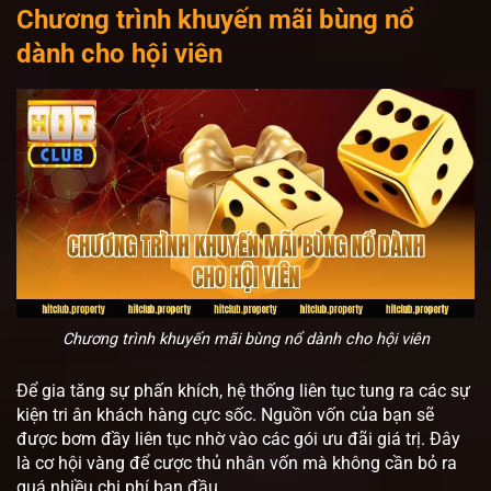
Chương trình khuyến mãi bùng nổ
dành cho hội viên
Chương trình khuyến mãi bùng nổ dành cho hội viên
Để gia tăng sự phấn khích, hệ thống liên tục tung ra các sự
kiện tri ân khách hàng cực sốc. Nguồn vốn của bạn sẽ
được bơm đầy liên tục nhờ vào các gói ưu đãi giá trị. Đây
là cơ hội vàng để cược thủ nhân vốn mà không cần bỏ ra
quá nhiều chi phí ban đầu.