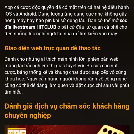
App cá cược độc quyền đã có mặt trên cả hai hệ điều hành
iOS và Android. Dung lượng ứng dụng cực nhẹ, không gây
nóng máy hay hao pin khi sử dụng lâu. Bạn có thể mở
xóc
đĩa livestream HITCLUB
ở bất cứ đâu, từ quán cà phê cho
đến những lúc nghỉ ngơi tại nhà để tìm kiếm vận may.
Giao diện web trực quan dễ thao tác
Dành cho những ai thích màn hình lớn, phiên bản web
mang lại trải nghiệm thị giác tuyệt vời. Bố cục các nút
cược, bảng thống kê và khung chat được sắp xếp vô cùng
khoa học. Ngay cả những người không rành về công nghệ
cũng có thể dễ dàng làm quen và đặt cược chỉ sau vài phút
tìm hiểu.
Đánh giá dịch vụ chăm sóc khách hàng
chuyên nghiệp