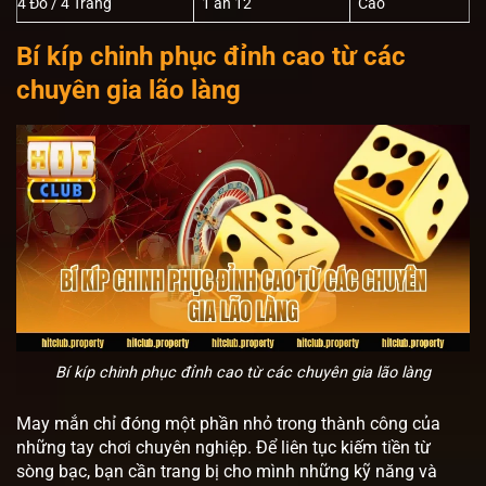
4 Đỏ / 4 Trắng
1 ăn 12
Cao
Bí kíp chinh phục đỉnh cao từ các
chuyên gia lão làng
Bí kíp chinh phục đỉnh cao từ các chuyên gia lão làng
May mắn chỉ đóng một phần nhỏ trong thành công của
những tay chơi chuyên nghiệp. Để liên tục kiếm tiền từ
sòng bạc, bạn cần trang bị cho mình những kỹ năng và