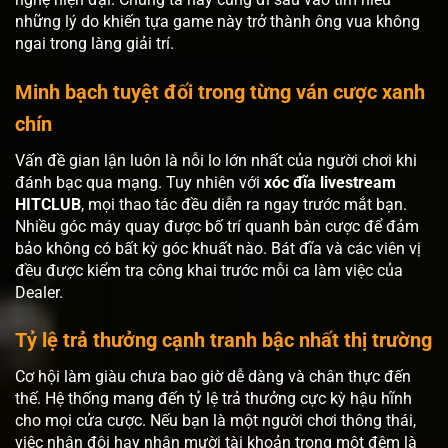
những lý do khiến tựa game này trở thành ông vua không
ngai trong làng giải trí.
Minh bạch tuyệt đối trong từng ván cược xanh
chín
Vấn đề gian lận luôn là nỗi lo lớn nhất của người chơi khi
đánh bạc qua mạng. Tuy nhiên với
xóc đĩa livestream
HITCLUB
, mọi thao tác đều diễn ra ngay trước mắt bạn.
Nhiều góc máy quay được bố trí quanh bàn cược để đảm
bảo không có bất kỳ góc khuất nào. Bát đĩa và các viên vị
đều được kiểm tra công khai trước mỗi ca làm việc của
Dealer.
Tỷ lệ trả thưởng cạnh tranh bậc nhất thị trường
Cơ hội làm giàu chưa bao giờ dễ dàng và chân thực đến
thế. Hệ thống mang đến tỷ lệ trả thưởng cực kỳ hậu hĩnh
cho mọi cửa cược. Nếu bạn là một người chơi thông thái,
việc nhân đôi hay nhân mười tài khoản trong một đêm là