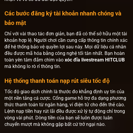
Các bước đăng ký tài khoản nhanh chóng và
bảo mật
Chỉ với vài thao tác đơn giản, bạn đã có thể sở hữu một tài
khoản hợp lệ. Người chơi cần cung cấp thông tin chính xác
để hệ thống bảo vệ quyền lợi sau này. Mọi dữ liệu cá nhân
đều được mã hóa bằng công nghệ tối tân nhất. Bạn hoàn
toàn yên tâm đắm chìm vào
xóc đĩa livestream HITCLUB
mà không lo rò rỉ thông tin.
Hệ thống thanh toán nạp rút siêu tốc độ
Tốc độ giao dịch chính là thước đo khẳng định uy tín của
một nền tảng cá cược. Cổng game hỗ trợ đa dạng phương
thức thanh toán từ ngân hàng, ví điện tử cho đến thẻ cào.
Lệnh nạp tiền hay rút lãi đều được xử lý tự động chỉ trong
vòng vài phút. Dòng tiền của bạn sẽ luôn được luân
chuyển mượt mà không gặp bất cứ trở ngại nào.