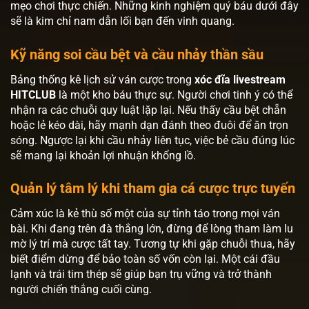
mẹo chơi thực chiến. Những kinh nghiệm quý báu dưới đây
sẽ là kim chỉ nam dẫn lối bạn đến vinh quang.
Kỹ năng soi cầu bệt và cầu nhảy thần sầu
Bảng thống kê lịch sử ván cược trong
xóc đĩa livestream
HITCLUB
là một kho báu thực sự. Người chơi tinh ý có thể
nhận ra các chuỗi quy luật lặp lại. Nếu thấy cầu bệt chẵn
hoặc lẻ kéo dài, hãy mạnh dạn đánh theo đuôi để ăn trọn
sóng. Ngược lại khi cầu nhảy liên tục, việc bẻ cầu đúng lúc
sẽ mang lại khoản lợi nhuận khổng lồ.
Quản lý tâm lý khi tham gia cá cược trực tuyến
Cảm xúc là kẻ thù số một của sự tỉnh táo trong mọi ván
bài. Khi đang trên đà thắng lớn, đừng để lòng tham làm lu
mờ lý trí mà cược tất tay. Tương tự khi gặp chuỗi thua, hãy
biết điểm dừng để bảo toàn số vốn còn lại. Một cái đầu
lạnh và trái tim thép sẽ giúp bạn trụ vững và trở thành
người chiến thắng cuối cùng.