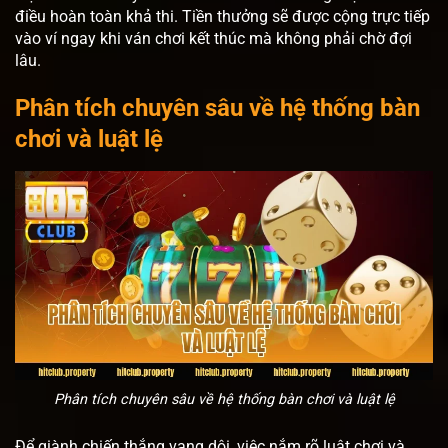
điều hoàn toàn khả thi. Tiền thưởng sẽ được cộng trực tiếp
vào ví ngay khi ván chơi kết thúc mà không phải chờ đợi
lâu.
Phân tích chuyên sâu về hệ thống bàn
chơi và luật lệ
Phân tích chuyên sâu về hệ thống bàn chơi và luật lệ
Để giành chiến thắng vang dội, việc nắm rõ luật chơi và